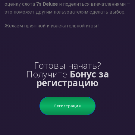
оценку слота
7s Deluxe
и поделиться впечатлениями —
это поможет другим пользователям сделать выбор.
Желаем приятной и увлекательной игры!
Готовы начать?
Получите
Бонус за
регистрацию
Регистрация