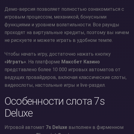
Демо-версия позволяет полностью ознакомиться с
игровым процессом, механикой, бонусными
функциями и уровнем волатильности. Все раунды
проходят на виртуальные кредиты, поэтому вы ничем
не рискуете и можете играть в удобном темпе.
Чтобы начать игру, достаточно нажать кнопку
«Играть»
. На платформе
Максбет Казино
представлено более 10 000 игровых автоматов от
ведущих провайдеров, включая классические слоты,
видеослоты, настольные игры и live-раздел.
Особенности слота 7s
Deluxe
Игровой автомат
7s Deluxe
выполнен в фирменном