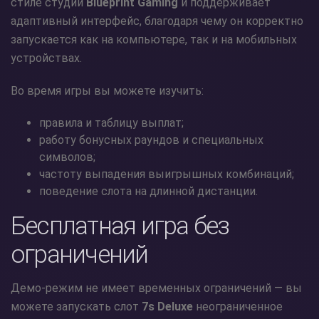
стиле студии
Blueprint Gaming
и поддерживает
адаптивный интерфейс, благодаря чему он корректно
запускается как на компьютере, так и на мобильных
устройствах.
Во время игры вы можете изучить:
правила и таблицу выплат;
работу бонусных раундов и специальных
символов;
частоту выпадения выигрышных комбинаций;
поведение слота на длинной дистанции.
Бесплатная игра без
ограничений
Демо-режим не имеет временных ограничений — вы
можете запускать слот
7s Deluxe
неограниченное