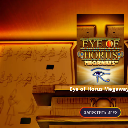
Eye of Horus Megawa
ЗАПУСТИТЬ ИГРУ