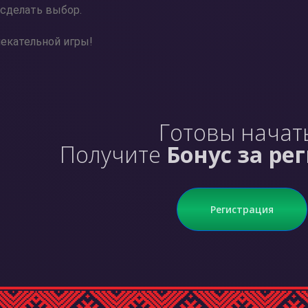
 сделать выбор.
екательной игры!
Готовы начат
Получите
Бонус за ре
Регистрация