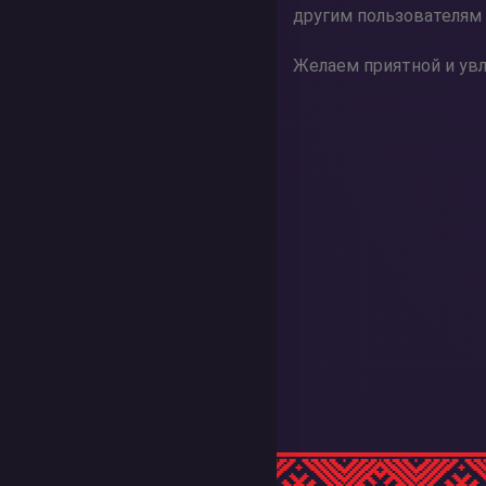
другим пользователям
Желаем приятной и увл