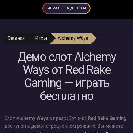
ИГРАТЬ НА ДЕНЬГИ
Главная
Игры
Alchemy Ways
Демо слот Alchemy
Ways от Red Rake
Gaming — играть
бесплатно
Слот
Alchemy Ways
от разработчика
Red Rake Gaming
доступен в демонстрационном режиме. Вы можете