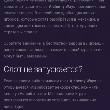
Демо-режим не имеет временных ограничений — вы
можете запускать слот
Alchemy Ways
неограниченное
количество раз. Это особенно удобно для новых
игроков, которые хотят разобраться в механике, а
также для опытных пользователей, тестирующих
стратегии ставок.
Обратите внимание: в бесплатной версии выигрыши
носят исключительно ознакомительный характер и не
могут быть выведены.
Слот не запускается?
Если по каким-либо причинам слот
Alchemy Ways
не
открывается или работает некорректно, нажмите
кнопку
«Не работает»
. Мы проверим игру и
постараемся оперативно устранить технические
неполадки.