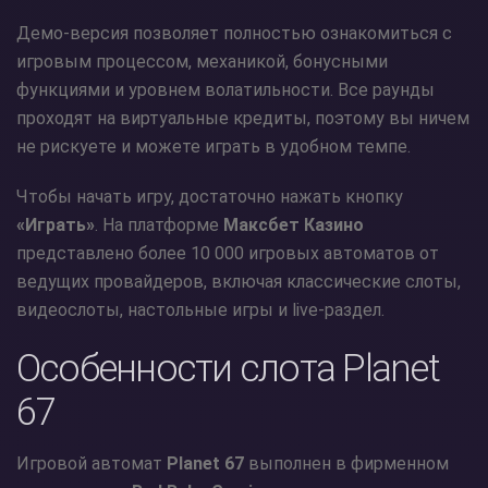
Демо-версия позволяет полностью ознакомиться с
игровым процессом, механикой, бонусными
функциями и уровнем волатильности. Все раунды
проходят на виртуальные кредиты, поэтому вы ничем
не рискуете и можете играть в удобном темпе.
Чтобы начать игру, достаточно нажать кнопку
«Играть»
. На платформе
Максбет Казино
представлено более 10 000 игровых автоматов от
ведущих провайдеров, включая классические слоты,
видеослоты, настольные игры и live-раздел.
Особенности слота Planet
67
Игровой автомат
Planet 67
выполнен в фирменном