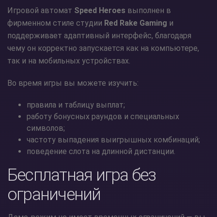
Игровой автомат
Speed Heroes
выполнен в
фирменном стиле студии
Red Rake Gaming
и
поддерживает адаптивный интерфейс, благодаря
чему он корректно запускается как на компьютере,
так и на мобильных устройствах.
Во время игры вы можете изучить:
правила и таблицу выплат;
работу бонусных раундов и специальных
символов;
частоту выпадения выигрышных комбинаций;
поведение слота на длинной дистанции.
Бесплатная игра без
ограничений