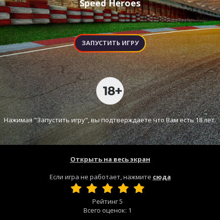
Speed Heroes
ЗАПУСТИТЬ ИГРУ
Нажимая "Запустить игру", вы подтверждаете что Вам есть 18 лет.
Открыть на весь экран
Если игра не работает, нажмите
сюда
Рейтинг
5
Всего оценок:
1