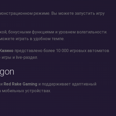
монстрационном режиме. Вы можете запустить игру
кой, бонусными функциями и уровнем волатильности.
можете играть в удобном темпе.
Казино
представлено более 10 000 игровых автоматов
гры и live-раздел.
agon
ии
Red Rake Gaming
и поддерживает адаптивный
на мобильных устройствах.