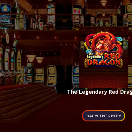
The Legendary Red Dra
ЗАПУСТИТЬ ИГРУ