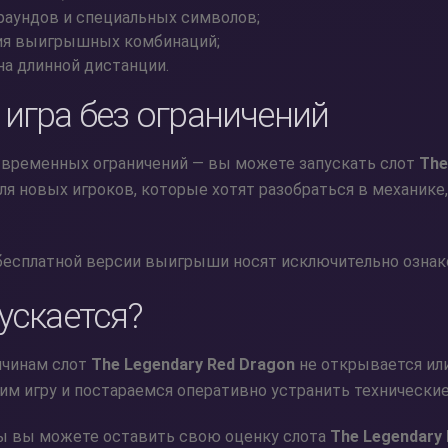
раундов и специальных символов;
ия выигрышных комбинаций;
на длинной дистанции.
 игра без ограничений
временных ограничений — вы можете запускать слот
The
ля новых игроков, которые хотят разобраться в механике
 бесплатной версии выигрыши носят исключительно ознак
ускается?
ичинам слот
The Legendary Red Dragon
не открывается ил
им игру и постараемся оперативно устранить технические
ы вы можете оставить свою оценку слота
The Legendary