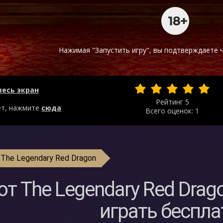
Нажимая "Запустить игру", вы подтверждаете ч
весь экран
Рейтинг
5
ет, нажмите
сюда
Всего оценок:
1
The Legendary Red Dragon
т The Legendary Red Drag
играть беспла