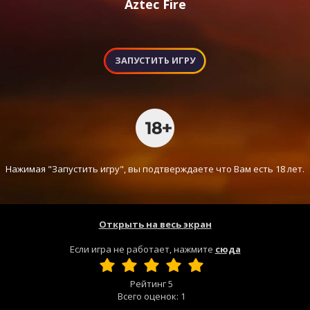
Aztec Fire
ЗАПУСТИТЬ ИГРУ
Нажимая "Запустить игру", вы подтверждаете что Вам есть 18 лет.
Открыть на весь экран
Если игра не работает, нажмите
сюда
Рейтинг
5
Всего оценок:
1