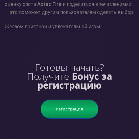
оценку слота
Aztec Fire
и поделиться впечатлениями
— это поможет другим пользователям сделать выбор.
Желаем приятной и увлекательной игры!
Готовы начать?
Получите
Бонус за
регистрацию
Регистрация