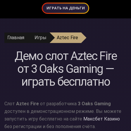
ИГРАТЬ НА ДЕНЬГИ
Главная
Игры
Aztec Fire
Демо слот Aztec Fire
от 3 Oaks Gaming —
играть бесплатно
Слот
Aztec Fire
от разработчика
3 Oaks Gaming
доступен в демонстрационном режиме. Вы можете
запустить игру бесплатно на сайте
Максбет Казино
без регистрации и без пополнения счёта.