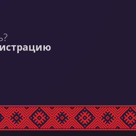
ь?
гистрацию