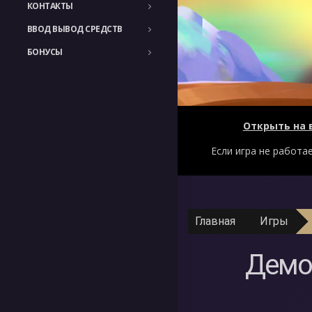
КОНТАКТЫ
ВВОД ВЫВОД СРЕДСТВ
БОНУСЫ
Открыть на 
Если игра не работа
Главная
Игры
Демо 