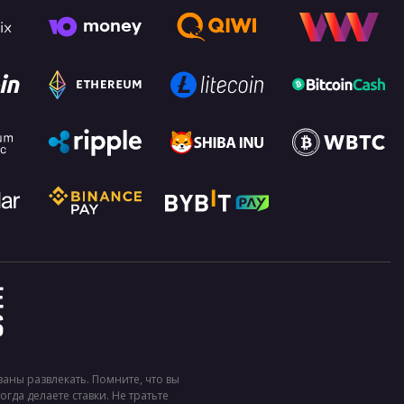
аны развлекать. Помните, что вы
огда делаете ставки. Не тратьте