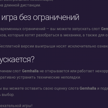
на длинной дистанции.
 игра без ограничений
временных ограничений — вы можете запускать слот
Gem
ков, которые хотят разобраться в механике, а также для
 бесплатной версии выигрыши носят исключительно ознак
ускается?
ичинам слот
Gemhalla
не открывается или работает некор
еративно устранить технические неполадки.
ы вы можете оставить свою оценку слота
Gemhalla
и под
ь выбор.
екательной игры!