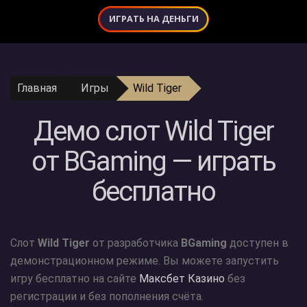
ИГРАТЬ НА ДЕНЬГИ
Главная
Игры
Wild Tiger
Демо слот Wild Tiger
от BGaming — играть
бесплатно
Слот
Wild Tiger
от разработчика
BGaming
доступен в
демонстрационном режиме. Вы можете запустить
игру бесплатно на сайте
Максбет Казино
без
регистрации и без пополнения счёта.