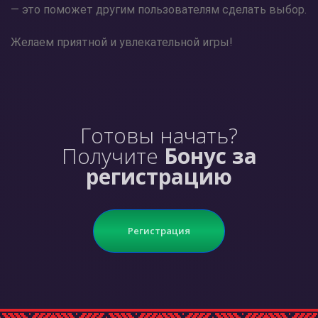
— это поможет другим пользователям сделать выбор.
Желаем приятной и увлекательной игры!
Готовы начать?
Получите
Бонус за
регистрацию
Регистрация