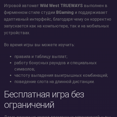
Игровой автомат
Wild West TRUEWAYS
выполнен в
фирменном стиле студии
BGaming
и поддерживает
адаптивный интерфейс, благодаря чему он корректно
запускается как на компьютере, так и на мобильных
устройствах.
Во время игры вы можете изучить:
правила и таблицу выплат;
работу бонусных раундов и специальных
символов;
частоту выпадения выигрышных комбинаций;
поведение слота на длинной дистанции.
Бесплатная игра без
ограничений