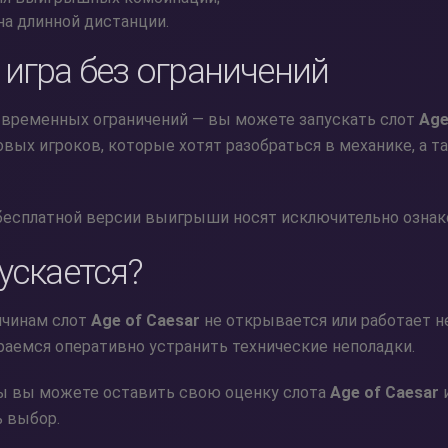
на длинной дистанции.
 игра без ограничений
временных ограничений — вы можете запускать слот
Age
овых игроков, которые хотят разобраться в механике, а 
 бесплатной версии выигрыши носят исключительно ознак
ускается?
ичинам слот
Age of Caesar
не открывается или работает н
раемся оперативно устранить технические неполадки.
ы вы можете оставить свою оценку слота
Age of Caesar
и
ь выбор.