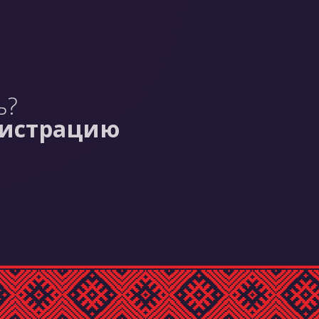
ь?
гистрацию