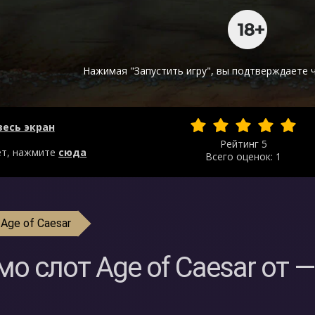
Нажимая "Запустить игру", вы подтверждаете ч
весь экран
Рейтинг
5
ет, нажмите
сюда
Всего оценок:
1
Age of Caesar
о слот Age of Caesar от 