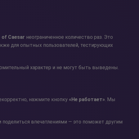
 of Caesar
неограниченное количество раз. Это
также для опытных пользователей, тестирующих
омительный характер и не могут быть выведены.
екорректно, нажмите кнопку
«Не работает»
. Мы
 поделиться впечатлениями — это поможет другим