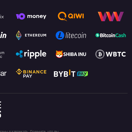
аны развлекать. Помните, что вы