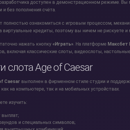
разработчика
доступен в демонстрационном режиме. Вы м
 и без пополнения счёта.
т полностью ознакомиться с игровым процессом, механи
а виртуальные кредиты, поэтому вы ничем не рискуете и 
статочно нажать кнопку
«Играть»
. На платформе
Максбет 
в, включая классические слоты, видеослоты, настольные и
 слота Age of Caesar
of Caesar
выполнен в фирменном стиле студии
и поддерж
 как на компьютере, так и на мобильных устройствах.
те изучить:
у выплат;
раундов и специальных символов;
ия выигрышных комбинаций;