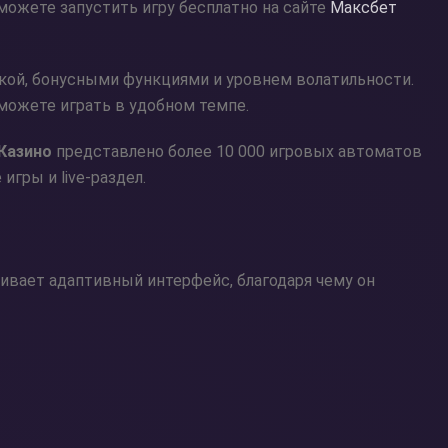
ожете запустить игру бесплатно на сайте
Максбет
кой, бонусными функциями и уровнем волатильности.
можете играть в удобном темпе.
Казино
представлено более 10 000 игровых автоматов
гры и live-раздел.
ивает адаптивный интерфейс, благодаря чему он