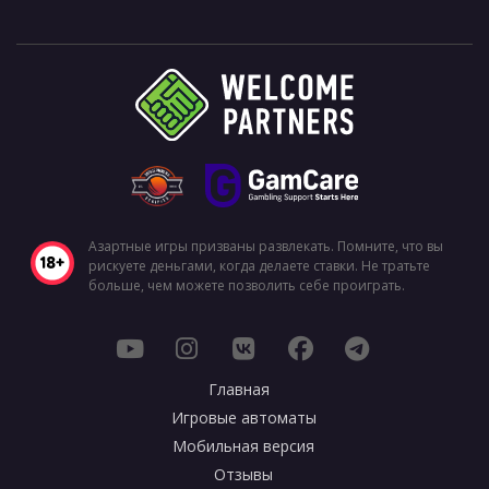
Азартные игры призваны развлекать. Помните, что вы
рискуете деньгами, когда делаете ставки. Не тратьте
больше, чем можете позволить себе проиграть.
Главная
Игровые автоматы
Мобильная версия
Отзывы