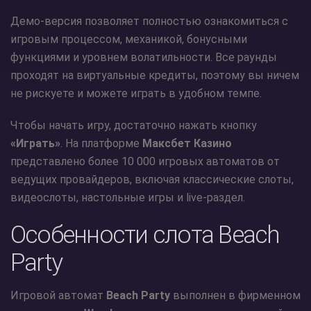
Демо-версия позволяет полностью ознакомиться с
игровым процессом, механикой, бонусными
функциями и уровнем волатильности. Все раунды
проходят на виртуальные кредиты, поэтому вы ничем
не рискуете и можете играть в удобном темпе.
Чтобы начать игру, достаточно нажать кнопку
«Играть»
. На платформе
Максбет Казино
представлено более 10 000 игровых автоматов от
ведущих провайдеров, включая классические слоты,
видеослоты, настольные игры и live-раздел.
Особенности слота Beach
Party
Игровой автомат
Beach Party
выполнен в фирменном