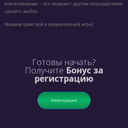
впечатлениями — это поможет другим пользователям
сделать выбор.
Желаем приятной и увлекательной игры!
Готовы начать?
Получите
Бонус за
регистрацию
Регистрация