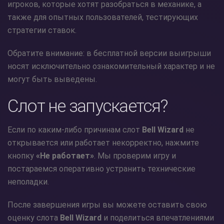
игроков, которые хотят разобраться в механике, а
также для опытных пользователей, тестирующих
стратегии ставок.
Обратите внимание: в бесплатной версии выигрыши
носят исключительно ознакомительный характер и не
могут быть выведены.
Слот не запускается?
Если по каким-либо причинам слот
Bell Wizard
не
открывается или работает некорректно, нажмите
кнопку
«Не работает»
. Мы проверим игру и
постараемся оперативно устранить технические
неполадки.
После завершения игры вы можете оставить свою
оценку слота
Bell Wizard
и поделиться впечатлениями