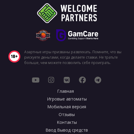
Азартные игры призваны развлекать. Помните, что вы
рискуете деньгами, когда делаете ставки. Не тратьте
больше, чем можете позволить себе проиграть.
Главная
Игровые автоматы
Мобильная версия
Отзывы
Контакты
Ввод Вывод средств