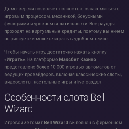
Демо-версия позволяет полностью ознакомиться с
игровым процессом, механикой, бонусными
функциями и уровнем волатильности. Все раунды
проходят на виртуальные кредиты, поэтому вы ничем
не рискуете и можете играть в удобном темпе.
Чтобы начать игру, достаточно нажать кнопку
«Играть»
. На платформе
Максбет Казино
представлено более 10 000 игровых автоматов от
ведущих провайдеров, включая классические слоты,
видеослоты, настольные игры и live-раздел.
Особенности слота Bell
Wizard
Игровой автомат
Bell Wizard
выполнен в фирменном