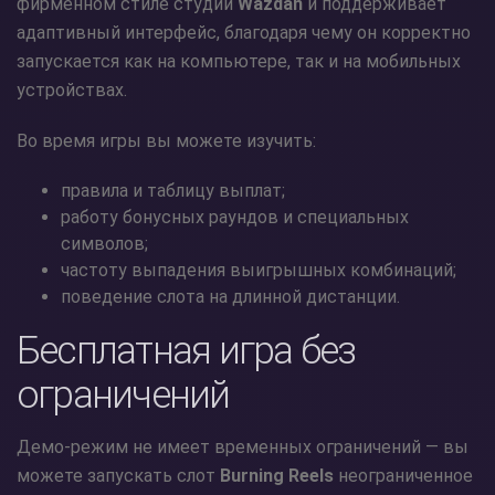
фирменном стиле студии
Wazdan
и поддерживает
адаптивный интерфейс, благодаря чему он корректно
запускается как на компьютере, так и на мобильных
устройствах.
Во время игры вы можете изучить:
правила и таблицу выплат;
работу бонусных раундов и специальных
символов;
частоту выпадения выигрышных комбинаций;
поведение слота на длинной дистанции.
Бесплатная игра без
ограничений
Демо-режим не имеет временных ограничений — вы
можете запускать слот
Burning Reels
неограниченное