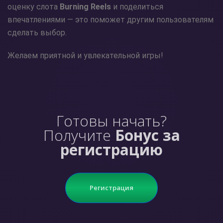
оценку слота
Burning Reels
и поделиться
впечатлениями — это поможет другим пользователям
сделать выбор.
Желаем приятной и увлекательной игры!
Готовы начать?
Получите
Бонус за
регистрацию
Регистрация