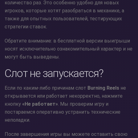
количество раз. Это особенно удобно для новых
игроков, которые хотят разобраться в механике, а
также для опытных пользователей, тестирующих
стратегии ставок.
Обратите внимание: в бесплатной версии выигрыши
носят исключительно ознакомительный характер и не
могут быть выведены.
Слот не запускается?
Если по каким-либо причинам слот
Burning Reels
не
открывается или работает некорректно, нажмите
кнопку
«Не работает»
. Мы проверим игру и
постараемся оперативно устранить технические
неполадки.
После завершения игры вы можете оставить свою