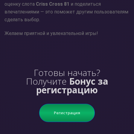
оценку слота
Criss Cross 81
и поделиться
впечатлениями — это поможет другим пользователям
сделать выбор.
Желаем приятной и увлекательной игры!
Готовы начать?
Получите
Бонус за
регистрацию
Регистрация