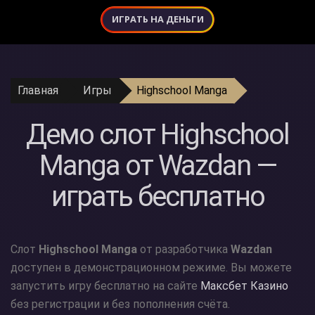
ИГРАТЬ НА ДЕНЬГИ
Главная
Игры
Highschool Manga
Демо слот Highschool
Manga от Wazdan —
играть бесплатно
Слот
Highschool Manga
от разработчика
Wazdan
доступен в демонстрационном режиме. Вы можете
запустить игру бесплатно на сайте
Максбет Казино
без регистрации и без пополнения счёта.