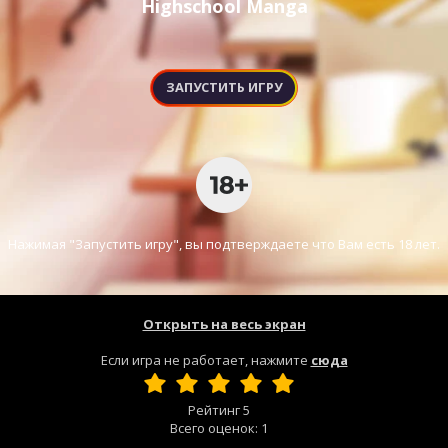
Highschool Manga
ЗАПУСТИТЬ ИГРУ
Нажимая "Запустить игру", вы подтверждаете что Вам есть 18 лет.
Открыть на весь экран
Если игра не работает, нажмите
сюда
Рейтинг
5
Всего оценок:
1