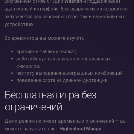
фирменном стиле студии
Wazdan
и поддерживает
адаптивный интерфейс, благодаря чему он корректно
запускается как на компьютере, так и на мобильных
устройствах.
Во время игры вы можете изучить:
правила и таблицу выплат;
работу бонусных раундов и специальных
символов;
частоту выпадения выигрышных комбинаций;
поведение слота на длинной дистанции.
Бесплатная игра без
ограничений
Демо-режим не имеет временных ограничений — вы
можете запускать слот
Highschool Manga