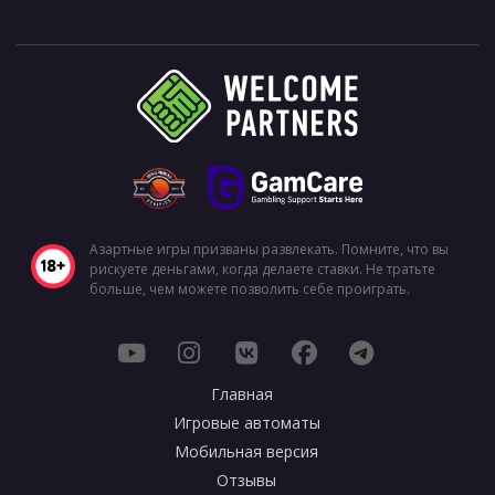
Азартные игры призваны развлекать. Помните, что вы
рискуете деньгами, когда делаете ставки. Не тратьте
больше, чем можете позволить себе проиграть.
Главная
Игровые автоматы
Мобильная версия
Отзывы