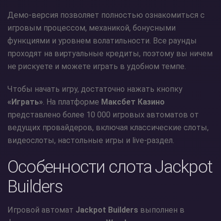
Демо-версия позволяет полностью ознакомиться с
игровым процессом, механикой, бонусными
функциями и уровнем волатильности. Все раунды
проходят на виртуальные кредиты, поэтому вы ничем
не рискуете и можете играть в удобном темпе.
Чтобы начать игру, достаточно нажать кнопку
«Играть»
. На платформе
Максбет Казино
представлено более 10 000 игровых автоматов от
ведущих провайдеров, включая классические слоты,
видеослоты, настольные игры и live-раздел.
Особенности слота Jackpot
Builders
Игровой автомат
Jackpot Builders
выполнен в