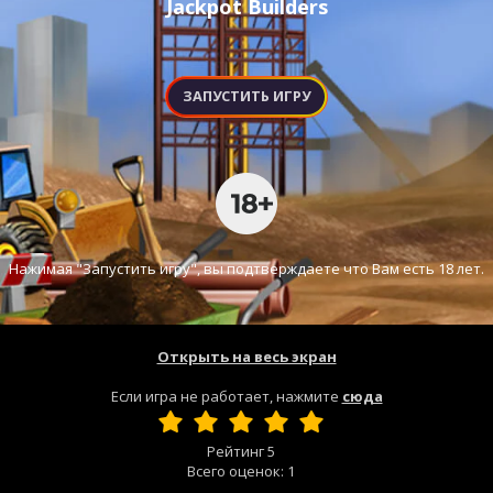
Jackpot Builders
ЗАПУСТИТЬ ИГРУ
Нажимая "Запустить игру", вы подтверждаете что Вам есть 18 лет.
Открыть на весь экран
Если игра не работает, нажмите
сюда
Рейтинг
5
Всего оценок:
1