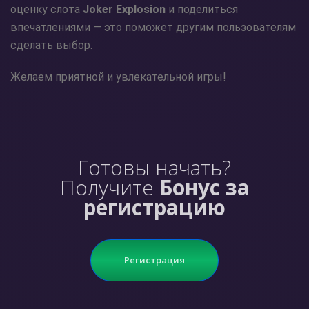
оценку слота
Joker Explosion
и поделиться
впечатлениями — это поможет другим пользователям
сделать выбор.
Желаем приятной и увлекательной игры!
Готовы начать?
Получите
Бонус за
регистрацию
Регистрация