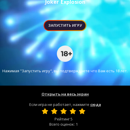
Joker Explosion
ЗАПУСТИТЬ ИГРУ
Нажимая "Запустить игру", вы подтверждаете что Вам есть 18 лет.
Открыть на весь экран
Если игра не работает, нажмите
сюда
Рейтинг
5
Всего оценок:
1