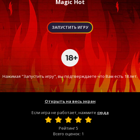
Magic Hot
ЗАПУСТИТЬ ИГРУ
Нажимая "Запустить игру", вы подтверждаете что Вам есть 18 лет.
Открыть на весь экран
Если игра не работает, нажмите
сюда
Рейтинг
5
Всего оценок:
1