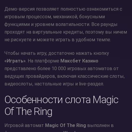
Демо-версия позволяет полностью ознакомиться с
игровым процессом, механикой, бонусными
функциями и уровнем волатильности. Все раунды
проходят на виртуальные кредиты, поэтому вы ничем
не рискуете и можете играть в удобном темпе.
Чтобы начать игру, достаточно нажать кнопку
«Играть»
. На платформе
Максбет Казино
представлено более 10 000 игровых автоматов от
ведущих провайдеров, включая классические слоты,
видеослоты, настольные игры и live-раздел.
Особенности слота Magic
Of The Ring
Игровой автомат
Magic Of The Ring
выполнен в