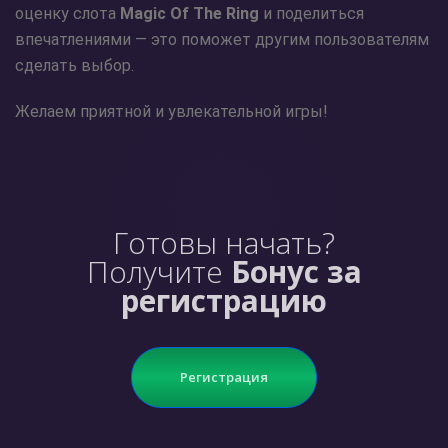
оценку слота
Magic Of The Ring
и поделиться
впечатлениями — это поможет другим пользователям
сделать выбор.
Желаем приятной и увлекательной игры!
Готовы начать?
Получите
Бонус за
регистрацию
Регистрация