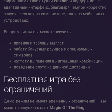
фирменном стиле студии
Wazdan
и поддерживает
адаптивный интерфейс, благодаря чему он корректно
запускается как на компьютере, так и на мобильных
устройствах.
Во время игры вы можете изучить:
правила и таблицу выплат;
работу бонусных раундов и специальных
символов;
частоту выпадения выигрышных комбинаций;
поведение слота на длинной дистанции.
Бесплатная игра без
ограничений
Демо-режим не имеет временных ограничений — вы
можете запускать слот
Magic Of The Ring