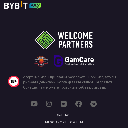
Азартные игры призваны развлекать. Помните, что вы
рискуете деньгами, когда делаете ставки. Не тратьте
больше, чем можете позволить себе проиграть.
Главная
Игровые автоматы