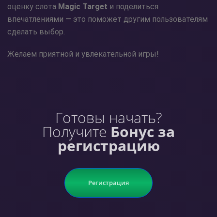
оценку слота
Magic Target
и поделиться
впечатлениями — это поможет другим пользователям
сделать выбор.
Желаем приятной и увлекательной игры!
Готовы начать?
Получите
Бонус за
регистрацию
Регистрация