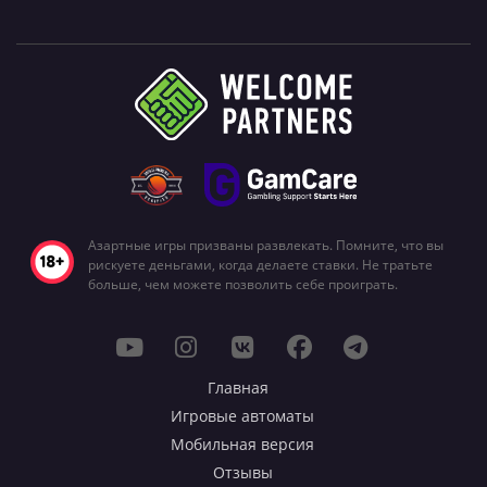
Азартные игры призваны развлекать. Помните, что вы
рискуете деньгами, когда делаете ставки. Не тратьте
больше, чем можете позволить себе проиграть.
Главная
Игровые автоматы
Мобильная версия
Отзывы