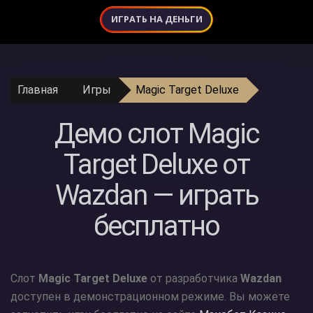
ИГРАТЬ НА ДЕНЬГИ
Главная
Игры
Magic Target Deluxe
Демо слот Magic
Target Deluxe от
Wazdan — играть
бесплатно
Слот
Magic Target Deluxe
от разработчика
Wazdan
доступен в демонстрационном режиме. Вы можете