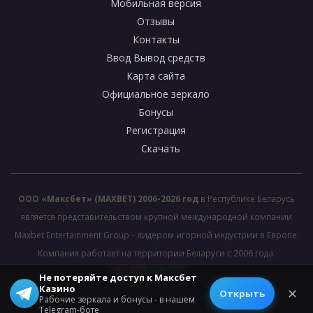
Мобильная версия
Отзывы
Контакты
Ввод Вывод средств
Карта сайта
Официальное зеркало
Бонусы
Регистрация
Скачать
ООО «Максбет» (MAXBET) 2006-2026 год
в Республике Беларусь
является представительством крупной международной компании
Maxbet Entertainment Group – лидером игорной индустрии в Европе.
Компания работает на территории Беларуси с 2006 года.
Не потеряйте доступ к Максбет
Казино
© 2026 All rights reserved.
✕
Открыть
Рабочие зеркала и бонусы - в нашем
Telegram-боте