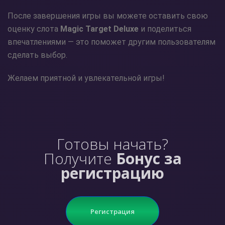
После завершения игры вы можете оставить свою
оценку слота
Magic Target Deluxe
и поделиться
впечатлениями — это поможет другим пользователям
сделать выбор.
Желаем приятной и увлекательной игры!
Готовы начать?
Получите
Бонус за
регистрацию
Регистрация