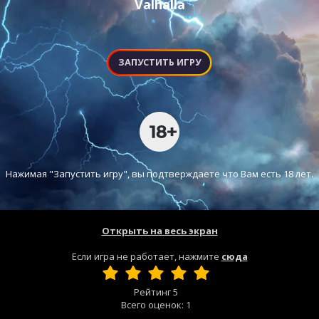
Valhalla
ЗАПУСТИТЬ ИГРУ
Нажимая "Запустить игру", вы подтверждаете что Вам есть 18 лет.
Открыть на весь экран
Если игра не работает, нажмите
сюда
Рейтинг
5
Всего оценок:
1