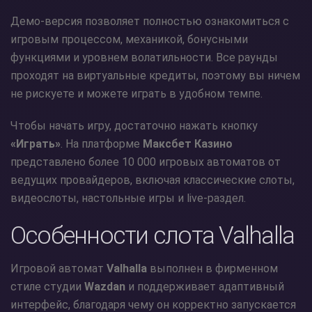
Демо-версия позволяет полностью ознакомиться с
игровым процессом, механикой, бонусными
функциями и уровнем волатильности. Все раунды
проходят на виртуальные кредиты, поэтому вы ничем
не рискуете и можете играть в удобном темпе.
Чтобы начать игру, достаточно нажать кнопку
«Играть»
. На платформе
Максбет Казино
представлено более 10 000 игровых автоматов от
ведущих провайдеров, включая классические слоты,
видеослоты, настольные игры и live-раздел.
Особенности слота Valhalla
Игровой автомат
Valhalla
выполнен в фирменном
стиле студии
Wazdan
и поддерживает адаптивный
интерфейс, благодаря чему он корректно запускается