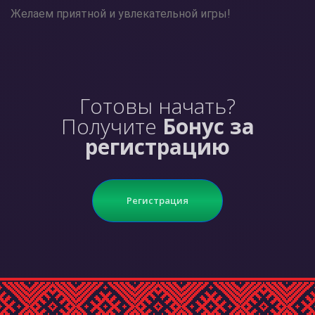
Желаем приятной и увлекательной игры!
Готовы начать?
Получите
Бонус за
регистрацию
Регистрация