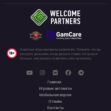
Азартные игры призваны развлекать. Помните, что вы
рискуете деньгами, когда делаете ставки. Не тратьте
больше, чем можете позволить себе проиграть.
Главная
Игровые автоматы
Мобильная версия
Отзывы
Контакты