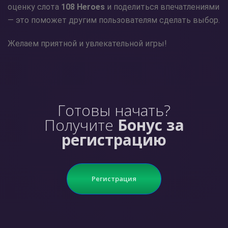
оценку слота
108 Heroes
и поделиться впечатлениями
— это поможет другим пользователям сделать выбор.
Желаем приятной и увлекательной игры!
Готовы начать?
Получите
Бонус за
регистрацию
Регистрация