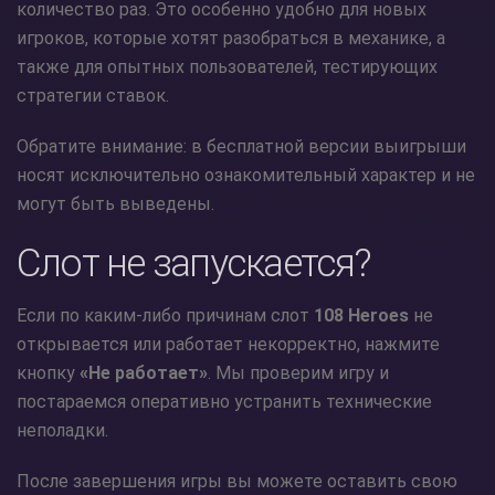
количество раз. Это особенно удобно для новых
игроков, которые хотят разобраться в механике, а
также для опытных пользователей, тестирующих
стратегии ставок.
Обратите внимание: в бесплатной версии выигрыши
носят исключительно ознакомительный характер и не
могут быть выведены.
Слот не запускается?
Если по каким-либо причинам слот
108 Heroes
не
открывается или работает некорректно, нажмите
кнопку
«Не работает»
. Мы проверим игру и
постараемся оперативно устранить технические
неполадки.
После завершения игры вы можете оставить свою