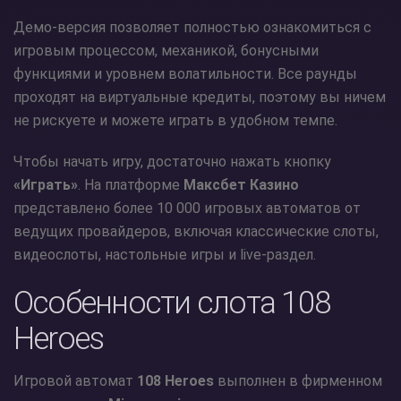
Демо-версия позволяет полностью ознакомиться с
игровым процессом, механикой, бонусными
функциями и уровнем волатильности. Все раунды
проходят на виртуальные кредиты, поэтому вы ничем
не рискуете и можете играть в удобном темпе.
Чтобы начать игру, достаточно нажать кнопку
«Играть»
. На платформе
Максбет Казино
представлено более 10 000 игровых автоматов от
ведущих провайдеров, включая классические слоты,
видеослоты, настольные игры и live-раздел.
Особенности слота 108
Heroes
Игровой автомат
108 Heroes
выполнен в фирменном