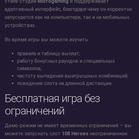
стиле студии
Microgaming
и поддерживает
адаптивный интерфейс, благодаря чему он корректно
запускается как на компьютере, так и на мобильных
устройствах.
Во время игры вы можете изучить:
правила и таблицу выплат;
работу бонусных раундов и специальных
символов;
частоту выпадения выигрышных комбинаций;
поведение слота на длинной дистанции.
Бесплатная игра без
ограничений
Демо-режим не имеет временных ограничений — вы
можете запускать слот
108 Heroes
неограниченное