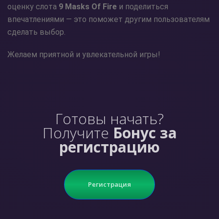
оценку слота
9 Masks Of Fire
и поделиться
впечатлениями — это поможет другим пользователям
сделать выбор.
Желаем приятной и увлекательной игры!
Готовы начать?
Получите
Бонус за
регистрацию
Регистрация