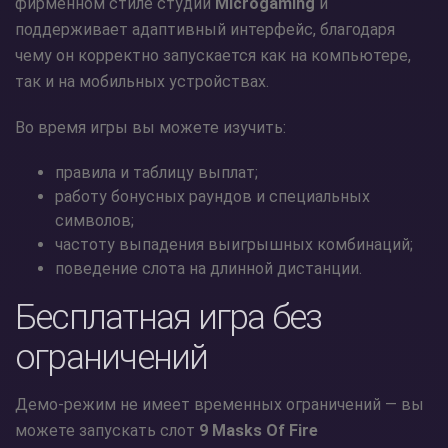
фирменном стиле студии
Microgaming
и
поддерживает адаптивный интерфейс, благодаря
чему он корректно запускается как на компьютере,
так и на мобильных устройствах.
Во время игры вы можете изучить:
правила и таблицу выплат;
работу бонусных раундов и специальных
символов;
частоту выпадения выигрышных комбинаций;
поведение слота на длинной дистанции.
Бесплатная игра без
ограничений
Демо-режим не имеет временных ограничений — вы
можете запускать слот
9 Masks Of Fire