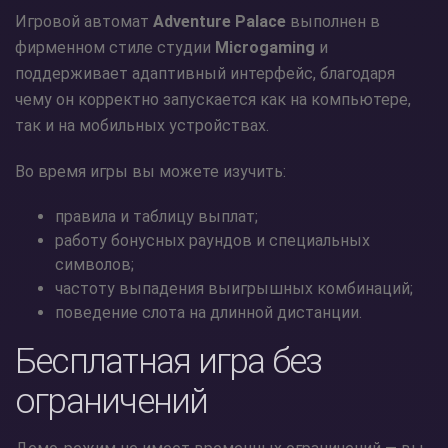
Игровой автомат
Adventure Palace
выполнен в
фирменном стиле студии
Microgaming
и
поддерживает адаптивный интерфейс, благодаря
чему он корректно запускается как на компьютере,
так и на мобильных устройствах.
Во время игры вы можете изучить:
правила и таблицу выплат;
работу бонусных раундов и специальных
символов;
частоту выпадения выигрышных комбинаций;
поведение слота на длинной дистанции.
Бесплатная игра без
ограничений