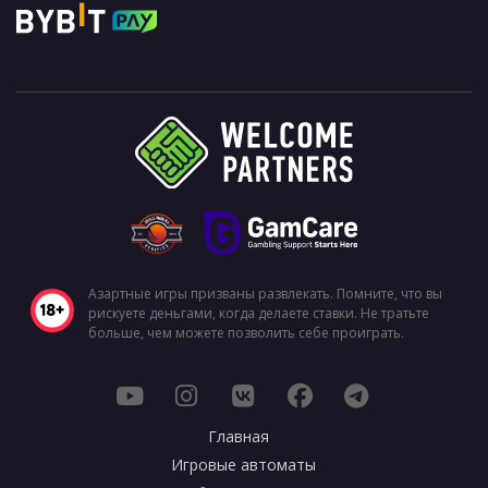
Азартные игры призваны развлекать. Помните, что вы
рискуете деньгами, когда делаете ставки. Не тратьте
больше, чем можете позволить себе проиграть.
Главная
Игровые автоматы