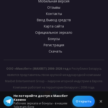
Мобильная версия
Отзывы
Контакты
Ввод Вывод средств
Карта сайта
Официальное зеркало
Бонусы
Регистрация
Скачать
ООО «Максбет» (MAXBET) 2006-2026 год
в Республике Беларусь
является представительством крупной международной компании
Maxbet Entertainment Group – лидером игорной индустрии в Европе.
Компания работает на территории Беларуси с 2006 года.
Не потеряйте доступ к Максбет
Казино
© 2026 All rights reserved.
✕
Открыть
Рабочие зеркала и бонусы - в нашем
Telegram-боте