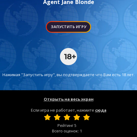
Agent Jane Blonde
ЗАПУСТИТЬ ИГРУ
Нажимая "Запустить игру", вы подтверждаете что Вам есть 18 лет.
Открыть на весь экран
Если игра не работает, нажмите
сюда
Рейтинг
5
Всего оценок:
1