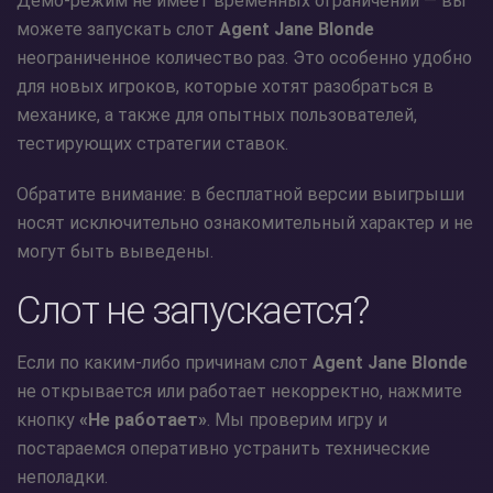
Демо-режим не имеет временных ограничений — вы
можете запускать слот
Agent Jane Blonde
неограниченное количество раз. Это особенно удобно
для новых игроков, которые хотят разобраться в
механике, а также для опытных пользователей,
тестирующих стратегии ставок.
Обратите внимание: в бесплатной версии выигрыши
носят исключительно ознакомительный характер и не
могут быть выведены.
Слот не запускается?
Если по каким-либо причинам слот
Agent Jane Blonde
не открывается или работает некорректно, нажмите
кнопку
«Не работает»
. Мы проверим игру и
постараемся оперативно устранить технические
неполадки.