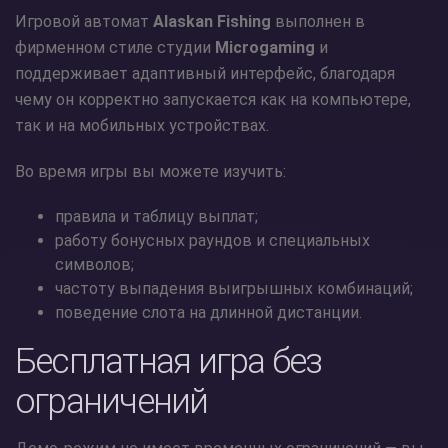
Игровой автомат
Alaskan Fishing
выполнен в
фирменном стиле студии
Microgaming
и
поддерживает адаптивный интерфейс, благодаря
чему он корректно запускается как на компьютере,
так и на мобильных устройствах.
Во время игры вы можете изучить:
правила и таблицу выплат;
работу бонусных раундов и специальных
символов;
частоту выпадения выигрышных комбинаций;
поведение слота на длинной дистанции.
Бесплатная игра без
ограничений