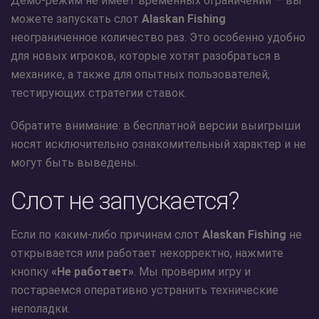
Демо-режим не имеет временных ограничений — вы
можете запускать слот
Alaskan Fishing
неограниченное количество раз. Это особенно удобно
для новых игроков, которые хотят разобраться в
механике, а также для опытных пользователей,
тестирующих стратегии ставок.
Обратите внимание: в бесплатной версии выигрыши
носят исключительно ознакомительный характер и не
могут быть выведены.
Слот не запускается?
Если по каким-либо причинам слот
Alaskan Fishing
не
открывается или работает некорректно, нажмите
кнопку
«Не работает»
. Мы проверим игру и
постараемся оперативно устранить технические
неполадки.