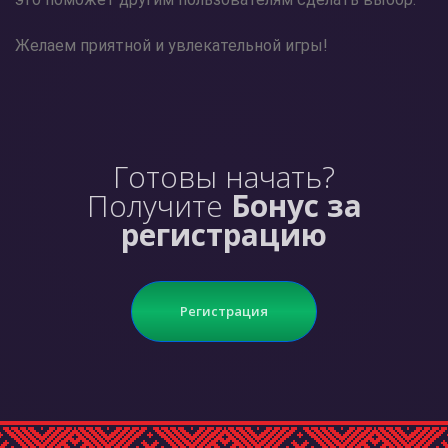
Желаем приятной и увлекательной игры!
Готовы начать?
Получите
Бонус за
регистрацию
Регистрация