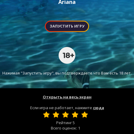
Ariana
ЗАПУСТИТЬ ИГРУ
Нажимая "Запустить игру", вы подтверждаете что Вам есть 18 лет.
Открыть на весь экран
Если игра не работает, нажмите
сюда
Рейтинг
5
Всего оценок:
1