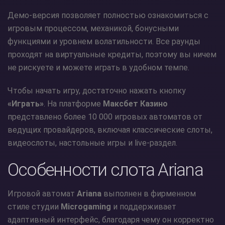
Демо-версия позволяет полностью ознакомиться с
игровым процессом, механикой, бонусными
функциями и уровнем волатильности. Все раунды
проходят на виртуальные кредиты, поэтому вы ничем
не рискуете и можете играть в удобном темпе.
Чтобы начать игру, достаточно нажать кнопку
«Играть»
. На платформе
Максбет Казино
представлено более 10 000 игровых автоматов от
ведущих провайдеров, включая классические слоты,
видеослоты, настольные игры и live-раздел.
Особенности слота Ariana
Игровой автомат
Ariana
выполнен в фирменном
стиле студии
Microgaming
и поддерживает
адаптивный интерфейс, благодаря чему он корректно