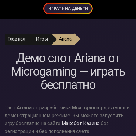
ИГРАТЬ НА ДЕНЬГИ
Главная
Игры
Ariana
Демо слот Ariana от
Microgaming — играть
бесплатно
Слот
Ariana
от разработчика
Microgaming
доступен в
демонстрационном режиме. Вы можете запустить
игру бесплатно на сайте
Максбет Казино
без
регистрации и без пополнения счёта.