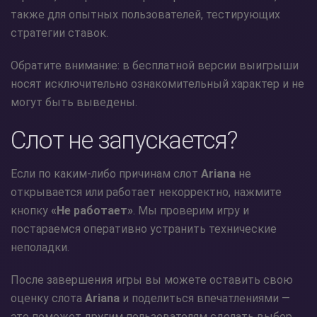
также для опытных пользователей, тестирующих
стратегии ставок.
Обратите внимание: в бесплатной версии выигрыши
носят исключительно ознакомительный характер и не
могут быть выведены.
Слот не запускается?
Если по каким-либо причинам слот
Ariana
не
открывается или работает некорректно, нажмите
кнопку
«Не работает»
. Мы проверим игру и
постараемся оперативно устранить технические
неполадки.
После завершения игры вы можете оставить свою
оценку слота
Ariana
и поделиться впечатлениями —
это поможет другим пользователям сделать выбор.