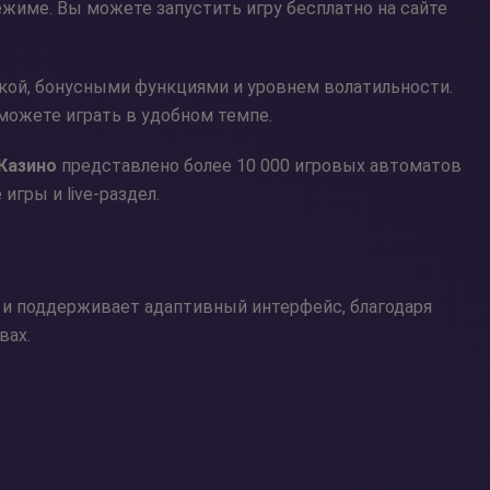
име. Вы можете запустить игру бесплатно на сайте
кой, бонусными функциями и уровнем волатильности.
можете играть в удобном темпе.
Казино
представлено более 10 000 игровых автоматов
гры и live-раздел.
и поддерживает адаптивный интерфейс, благодаря
вах.