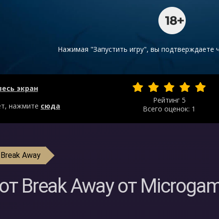
Нажимая "Запустить игру", вы подтверждаете ч
весь экран
Рейтинг
5
ет, нажмите
сюда
Всего оценок:
1
Break Away
от Break Away от Microgam