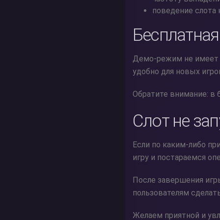
поведение слота 
Бесплатная
Демо-режим не имеет 
удобно для новых игро
Обратите внимание: в
Слот не зап
Если по каким-либо пр
игру и постараемся оп
После завершения игр
пользователям сделат
Желаем приятной и увл