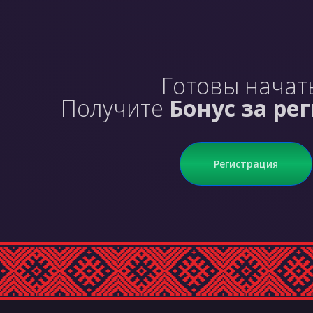
Готовы начат
Получите
Бонус за ре
Регистрация