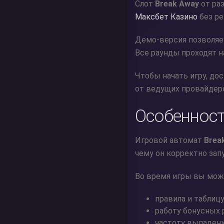
Слот
Break Away
от ра
Максбет Казино
без ре
Демо-версия позволяе
Все раунды проходят н
Чтобы начать игру, до
от ведущих провайдеро
Особенност
Игровой автомат
Brea
чему он корректно зап
Во время игры вы може
правила и таблиц
работу бонусных 
частоту выпаден