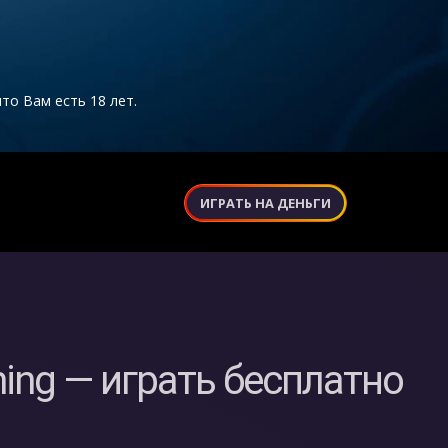
то Вам есть 18 лет.
ИГРАТЬ НА ДЕНЬГИ
ing — играть бесплатно