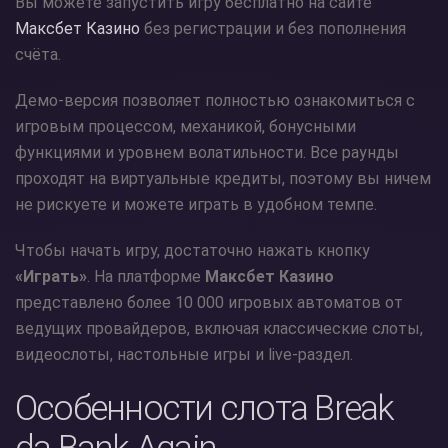
Вы можете запустить игру бесплатно на сайте
Максбет Казино
без регистрации и без пополнения
счёта.
Демо-версия позволяет полностью ознакомиться с
игровым процессом, механикой, бонусными
функциями и уровнем волатильности. Все раунды
проходят на виртуальные кредиты, поэтому вы ничем
не рискуете и можете играть в удобном темпе.
Чтобы начать игру, достаточно нажать кнопку
«Играть»
. На платформе
Максбет Казино
представлено более 10 000 игровых автоматов от
ведущих провайдеров, включая классические слоты,
видеослоты, настольные игры и live-раздел.
Особенности слота Break
da Bank Again