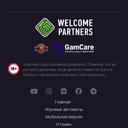
Азартные игры призваны развлекать. Помните, что вы
рискуете деньгами, когда делаете ставки. Не тратьте
больше, чем можете позволить себе проиграть.
Главная
Игровые автоматы
Мобильная версия
Отзывы