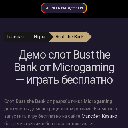
ИГРАТЬ НА ДЕНЬГИ
Главная
Игры
Bust the Bank
Демо слот Bust the
Bank от Microgaming
— играть бесплатно
Слот
Bust the Bank
от разработчика
Microgaming
доступен в демонстрационном режиме. Вы можете
запустить игру бесплатно на сайте
Максбет Казино
без регистрации и без пополнения счёта.