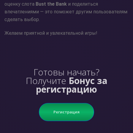
оценку слота
Bust the Bank
и поделиться
впечатлениями — это поможет другим пользователям
сделать выбор.
Желаем приятной и увлекательной игры!
Готовы начать?
Получите
Бонус за
регистрацию
Регистрация