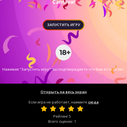
Carnaval
ЗАПУСТИТЬ ИГРУ
Нажимая "Запустить игру", вы подтверждаете что Вам есть 18 лет.
Открыть на весь экран
Если игра не работает, нажмите
сюда
Рейтинг
5
Всего оценок:
1