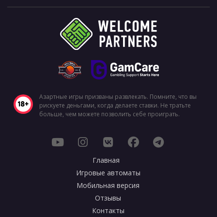
Азартные игры призваны развлекать. Помните, что вы
рискуете деньгами, когда делаете ставки. Не тратьте
больше, чем можете позволить себе проиграть.
Главная
Игровые автоматы
Мобильная версия
Отзывы
Контакты