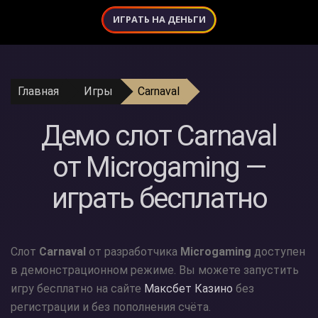
ИГРАТЬ НА ДЕНЬГИ
Главная
Игры
Carnaval
Демо слот Carnaval
от Microgaming —
играть бесплатно
Слот
Carnaval
от разработчика
Microgaming
доступен
в демонстрационном режиме. Вы можете запустить
игру бесплатно на сайте
Максбет Казино
без
регистрации и без пополнения счёта.