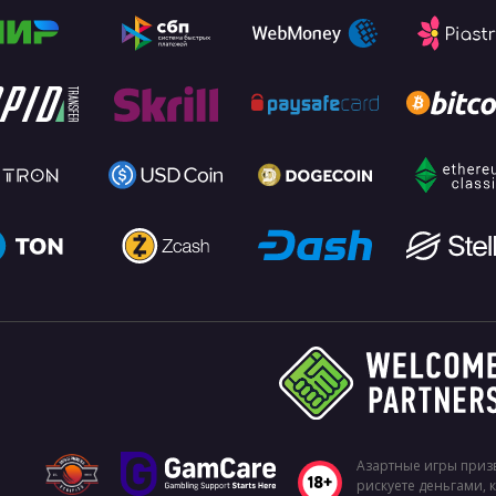
Азартные игры призв
рискуете деньгами, к