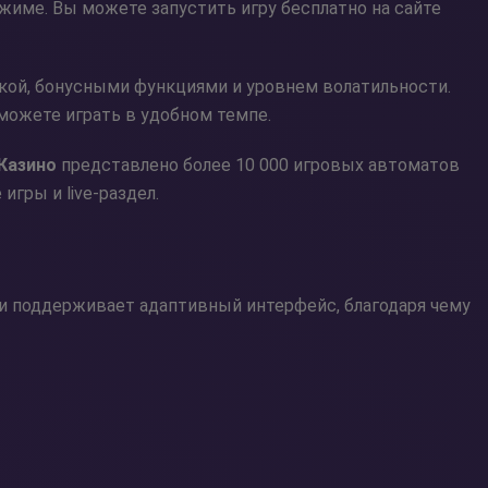
име. Вы можете запустить игру бесплатно на сайте
кой, бонусными функциями и уровнем волатильности.
можете играть в удобном темпе.
Казино
представлено более 10 000 игровых автоматов
гры и live-раздел.
и поддерживает адаптивный интерфейс, благодаря чему