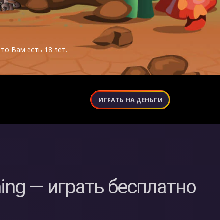
то Вам есть 18 лет.
ИГРАТЬ НА ДЕНЬГИ
ming — играть бесплатно