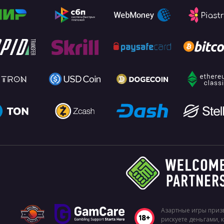
Азартные игры призв
рискуете деньгами, к