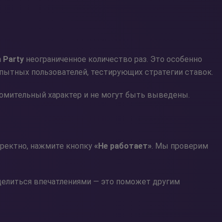
h Party
неограниченное количество раз. Это особенно
 опытных пользователей, тестирующих стратегии ставок.
омительный характер и не могут быть выведены.
рректно, нажмите кнопку
«Не работает»
. Мы проверим
делиться впечатлениями — это поможет другим