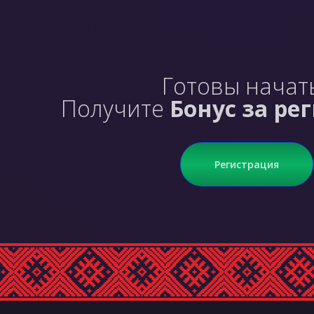
Готовы начат
Получите
Бонус за ре
Регистрация