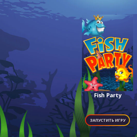
Fish Party
ЗАПУСТИТЬ ИГРУ