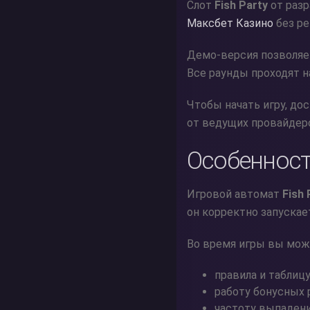
Слот
Fish Party
от раз
Максбет Казино
без ре
Демо-версия позволяе
Все раунды проходят н
Чтобы начать игру, до
от ведущих провайдеро
Особенности
Игровой автомат
Fish 
он корректно запускае
Во время игры вы може
правила и таблиц
работу бонусных 
частоту выпаден