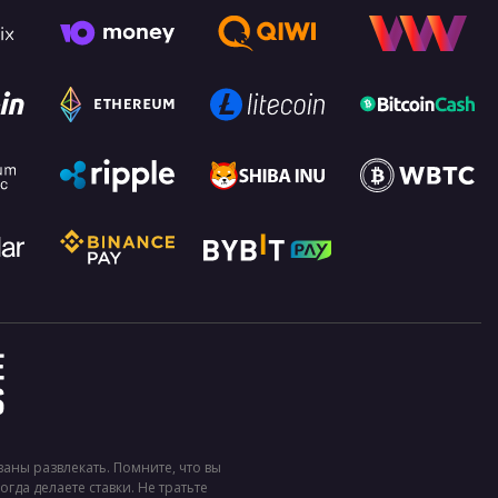
аны развлекать. Помните, что вы
огда делаете ставки. Не тратьте