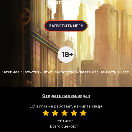
Fortunium
ЗАПУСТИТЬ ИГРУ
Нажимая "Запустить игру", вы подтверждаете что Вам есть 18 лет.
Открыть на весь экран
Если игра не работает, нажмите
сюда
Рейтинг
5
Всего оценок:
1