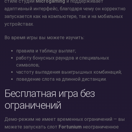
стиле студии
Microgaming
и поддерживает
адаптивный интерфейс, благодаря чему он корректно
запускается как на компьютере, так и на мобильных
устройствах.
Во время игры вы можете изучить:
правила и таблицу выплат;
работу бонусных раундов и специальных
символов;
частоту выпадения выигрышных комбинаций;
поведение слота на длинной дистанции.
Бесплатная игра без
ограничений
Демо-режим не имеет временных ограничений — вы
можете запускать слот
Fortunium
неограниченное