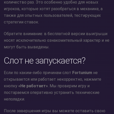
количество раз. Это особенно удобно для новых
игроков, которые хотят разобраться в механике, а
также для опытных пользователей, тестирующих
стратегии ставок.
Обратите внимание: в бесплатной версии выигрыши
носят исключительно ознакомительный характер и не
могут быть выведены.
Слот не запускается?
Если по каким-либо причинам слот
Fortunium
не
открывается или работает некорректно, нажмите
кнопку
«Не работает»
. Мы проверим игру и
постараемся оперативно устранить технические
неполадки.
После завершения игры вы можете оставить свою