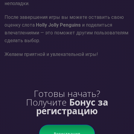
неполадки.
После завершения игры вы можете оставить свою
оценку слота
Holly Jolly Penguins
и поделиться
впечатлениями — это поможет другим пользователям
сделать выбор.
Желаем приятной и увлекательной игры!
Готовы начать?
Получите
Бонус за
регистрацию
Регистрация