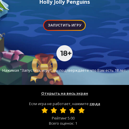
Holly Jolly Penguins
ЗАПУСТИТЬ ИГРУ
Нажимая "Запустить игру", вы подтверждаете что Вам есть 18 лет.
Открыть на весь экран
Если игра не работает, нажмите
сюда
Рейтинг
5.00
Всего оценок:
1