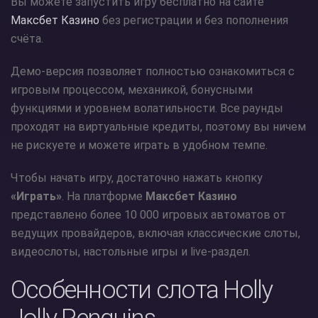
Вы можете запустить игру бесплатно на сайте
Максбет Казино
без регистрации и без пополнения
счёта.
Демо-версия позволяет полностью ознакомиться с
игровым процессом, механикой, бонусными
функциями и уровнем волатильности. Все раунды
проходят на виртуальные кредиты, поэтому вы ничем
не рискуете и можете играть в удобном темпе.
Чтобы начать игру, достаточно нажать кнопку
«Играть»
. На платформе
Максбет Казино
представлено более 10 000 игровых автоматов от
ведущих провайдеров, включая классические слоты,
видеослоты, настольные игры и live-раздел.
Особенности слота Holly
Jolly Penguins