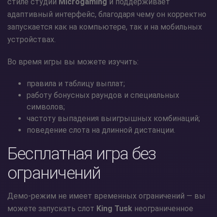
стиле студии
Microgaming
и поддерживает
адаптивный интерфейс, благодаря чему он корректно
запускается как на компьютере, так и на мобильных
устройствах.
Во время игры вы можете изучить:
правила и таблицу выплат;
работу бонусных раундов и специальных
символов;
частоту выпадения выигрышных комбинаций;
поведение слота на длинной дистанции.
Бесплатная игра без
ограничений
Демо-режим не имеет временных ограничений — вы
можете запускать слот
King Tusk
неограниченное