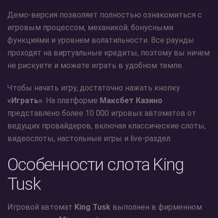
Демо-версия позволяет полностью ознакомиться с
игровым процессом, механикой, бонусными
функциями и уровнем волатильности. Все раунды
проходят на виртуальные кредиты, поэтому вы ничем
не рискуете и можете играть в удобном темпе.
Чтобы начать игру, достаточно нажать кнопку
«Играть»
. На платформе
Максбет Казино
представлено более 10 000 игровых автоматов от
ведущих провайдеров, включая классические слоты,
видеослоты, настольные игры и live-раздел.
Особенности слота King
Tusk
Игровой автомат
King Tusk
выполнен в фирменном