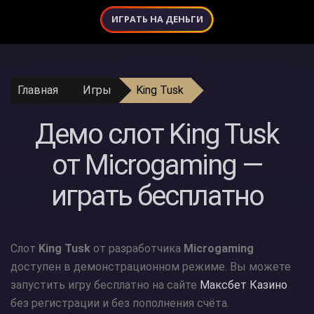
ИГРАТЬ НА ДЕНЬГИ
Главная
Игры
King Tusk
Демо слот King Tusk
от Microgaming —
играть бесплатно
Слот
King Tusk
от разработчика
Microgaming
доступен в демонстрационном режиме. Вы можете
запустить игру бесплатно на сайте
Максбет Казино
без регистрации и без пополнения счёта.