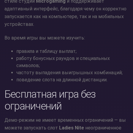
стиле студии
Microgaming
и поддерживает
адаптивный интерфейс, благодаря чему он корректно
запускается как на компьютере, так и на мобильных
устройствах.
Во время игры вы можете изучить:
правила и таблицу выплат;
работу бонусных раундов и специальных
символов;
частоту выпадения выигрышных комбинаций;
поведение слота на длинной дистанции.
Бесплатная игра без
ограничений
Демо-режим не имеет временных ограничений — вы
можете запускать слот
Ladies Nite
неограниченное