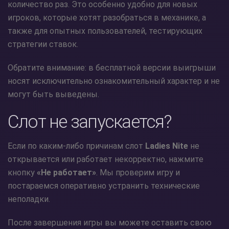
количество раз. Это особенно удобно для новых
игроков, которые хотят разобраться в механике, а
также для опытных пользователей, тестирующих
стратегии ставок.
Обратите внимание: в бесплатной версии выигрыши
носят исключительно ознакомительный характер и не
могут быть выведены.
Слот не запускается?
Если по каким-либо причинам слот
Ladies Nite
не
открывается или работает некорректно, нажмите
кнопку
«Не работает»
. Мы проверим игру и
постараемся оперативно устранить технические
неполадки.
После завершения игры вы можете оставить свою