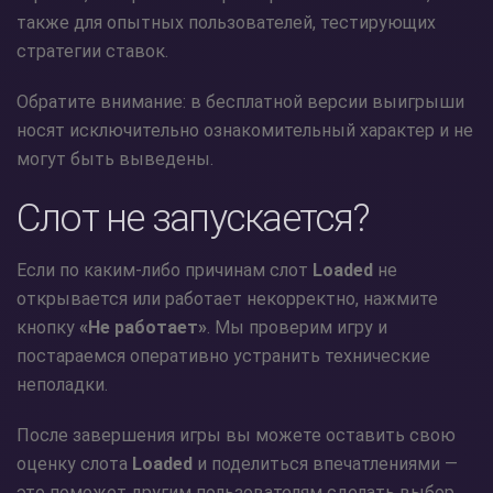
также для опытных пользователей, тестирующих
стратегии ставок.
Обратите внимание: в бесплатной версии выигрыши
носят исключительно ознакомительный характер и не
могут быть выведены.
Слот не запускается?
Если по каким-либо причинам слот
Loaded
не
открывается или работает некорректно, нажмите
кнопку
«Не работает»
. Мы проверим игру и
постараемся оперативно устранить технические
неполадки.
После завершения игры вы можете оставить свою
оценку слота
Loaded
и поделиться впечатлениями —
это поможет другим пользователям сделать выбор.