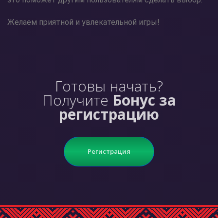
Желаем приятной и увлекательной игры!
Готовы начать?
Получите
Бонус за
регистрацию
Регистрация