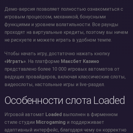
Демо-версия позволяет полностью ознакомиться с
игровым процессом, механикой, бонусными
функциями и уровнем волатильности. Все раунды
проходят на виртуальные кредиты, поэтому вы ничем
не рискуете и можете играть в удобном темпе.
Чтобы начать игру, достаточно нажать кнопку
«Играть»
. На платформе
Максбет Казино
представлено более 10 000 игровых автоматов от
ведущих провайдеров, включая классические слоты,
видеослоты, настольные игры и live-раздел.
Особенности слота Loaded
Игровой автомат
Loaded
выполнен в фирменном
стиле студии
Microgaming
и поддерживает
адаптивный интерфейс, благодаря чему он корректно