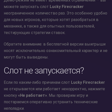
Демо-режим не имеет временных ограничений — вы
можете запускать слот
Lucky Firecracker
неограниченное количество раз. Это особенно удобно
для новых игроков, которые хотят разобраться в
механике, а также для опытных пользователей,
тестирующих стратегии ставок.
Обратите внимание: в бесплатной версии выигрыши
носят исключительно ознакомительный характер и не
могут быть выведены.
Слот не запускается?
Если по каким-либо причинам слот
Lucky Firecracker
не открывается или работает некорректно, нажмите
кнопку
«Не работает»
. Мы проверим игру и
постараемся оперативно устранить технические
неполадки.