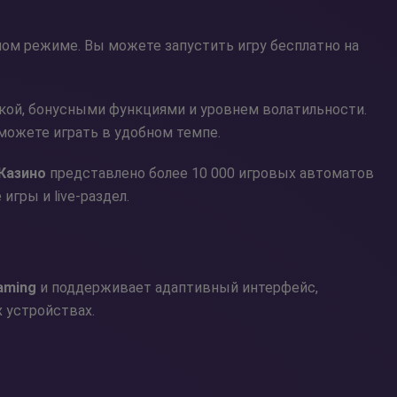
ом режиме. Вы можете запустить игру бесплатно на
кой, бонусными функциями и уровнем волатильности.
можете играть в удобном темпе.
Казино
представлено более 10 000 игровых автоматов
гры и live-раздел.
aming
и поддерживает адаптивный интерфейс,
х устройствах.