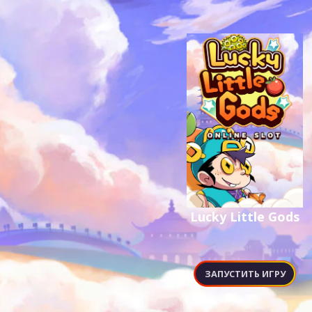
Lucky Little Gods
ЗАПУСТИТЬ ИГРУ