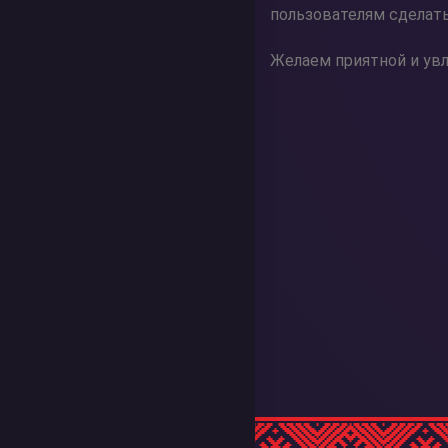
пользователям сделат
Желаем приятной и увл