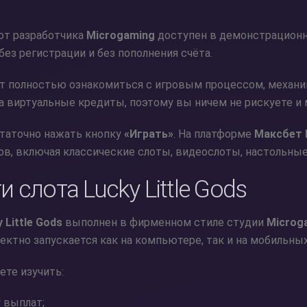
от разработчика
Microgaming
доступен в демонстрационн
без регистрации и без пополнения счёта.
т полностью ознакомиться с игровым процессом, механи
а виртуальные кредиты, поэтому вы ничем не рискуете и 
статочно нажать кнопку
«Играть»
. На платформе
Максбет 
в, включая классические слоты, видеослоты, настольные и
 слота Lucky Little Gods
 Little Gods
выполнен в фирменном стиле студии
Microg
ректно запускается как на компьютере, так и на мобильны
те изучить:
у выплат;