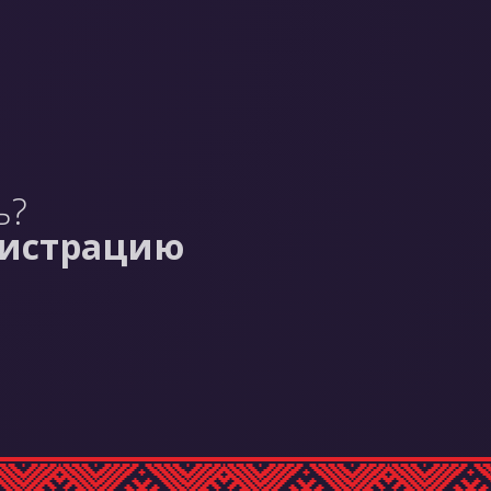
ь?
гистрацию