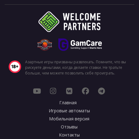
Азартные игры призваны развлекать. Помните, что вы
рискуете деньгами, когда делаете ставки. Не тратьте
больше, чем можете позволить себе проиграть.
Главная
Игровые автоматы
Мобильная версия
Отзывы
Контакты