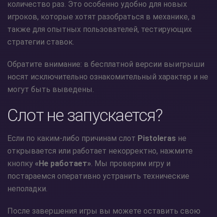
количество раз. Это особенно удобно для новых
игроков, которые хотят разобраться в механике, а
также для опытных пользователей, тестирующих
стратегии ставок.
Обратите внимание: в бесплатной версии выигрыши
носят исключительно ознакомительный характер и не
могут быть выведены.
Слот не запускается?
Если по каким-либо причинам слот
Pistoleras
не
открывается или работает некорректно, нажмите
кнопку
«Не работает»
. Мы проверим игру и
постараемся оперативно устранить технические
неполадки.
После завершения игры вы можете оставить свою