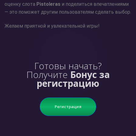
оценку слота
Pistoleras
и поделиться впечатлениями
— это поможет другим пользователям сделать выбор.
Желаем приятной и увлекательной игры!
Готовы начать?
Получите
Бонус за
регистрацию
Регистрация