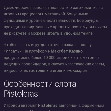
Демо-версия позволяет полностью ознакомиться с
игровым процессом, механикой, бонусными
функциями и уровнем волатильности. Все раунды
проходят на виртуальные кредиты, поэтому вы ничем
не рискуете и можете играть в удобном темпе.
Чтобы начать игру, достаточно нажать кнопку
«Играть»
. На платформе
Максбет Казино
представлено более 10 000 игровых автоматов от
ведущих провайдеров, включая классические слоты,
видеослоты, настольные игры и live-раздел.
Особенности слота
Pistoleras
Игровой автомат
Pistoleras
выполнен в фирменном