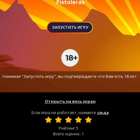
Pistoleras
ЗАПУСТИТЬ ИГРУ
Нажимая "Запустить игру", вы подтверждаете что Вам есть 18 лет.
Открыть на весь экран
Если игра не работает, нажмите
сюда
Рейтинг
5
Всего оценок:
1