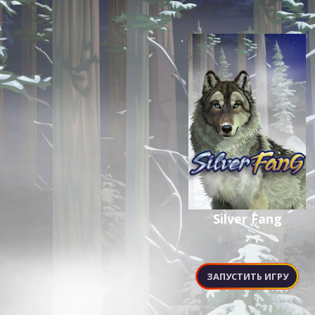
Silver Fang
ЗАПУСТИТЬ ИГРУ