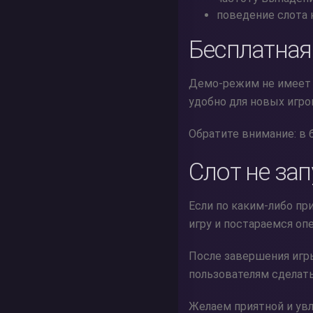
поведение слота 
Бесплатная
Демо-режим не имеет 
удобно для новых игро
Обратите внимание: в
Слот не зап
Если по каким-либо пр
игру и постараемся оп
После завершения игр
пользователям сделат
Желаем приятной и увл