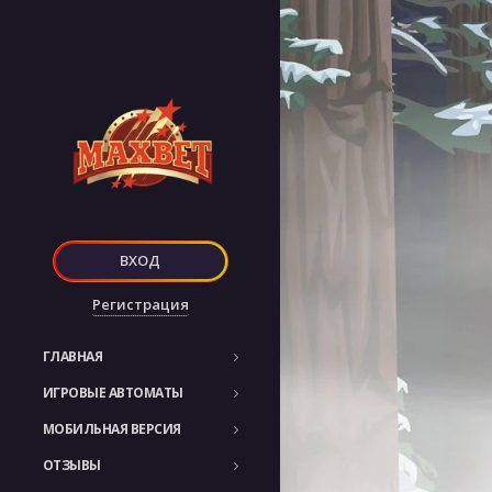
ВХОД
Регистрация
ГЛАВНАЯ
ИГРОВЫЕ АВТОМАТЫ
МОБИЛЬНАЯ ВЕРСИЯ
ОТЗЫВЫ