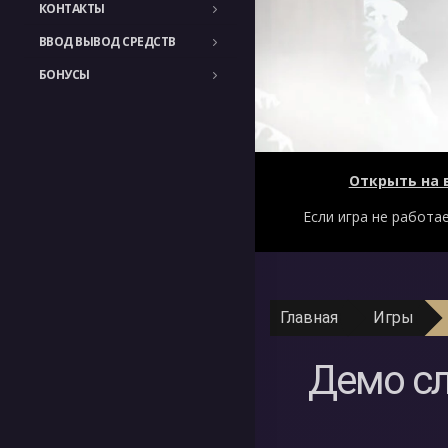
КОНТАКТЫ
ВВОД ВЫВОД СРЕДСТВ
БОНУСЫ
Открыть на 
Если игра не работа
Главная
Игры
Демо сл