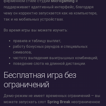
фирменном стиле студии
Microgaming
и
поддерживает адаптивный интерфейс, благодаря
чему он корректно запускается как на компьютере,
так и на мобильных устройствах.
Во время игры вы можете изучить:
правила и таблицу выплат;
работу бонусных раундов и специальных
символов;
частоту выпадения выигрышных комбинаций;
поведение слота на длинной дистанции.
Бесплатная игра без
ограничений
Демо-режим не имеет временных ограничений — вы
можете запускать слот
Spring Break
неограниченное