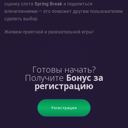
оценку слота
Spring Break
и поделиться
впечатлениями — это поможет другим пользователям
сделать выбор.
Желаем приятной и увлекательной игры!
Готовы начать?
Получите
Бонус за
регистрацию
Регистрация