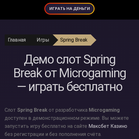
ИГРАТЬ НА ДЕНЬГИ
Главная
Игры
Spring Break
Демо слот Spring
Break от Microgaming
— играть бесплатно
Слот
Spring Break
от разработчика
Microgaming
доступен в демонстрационном режиме. Вы можете
запустить игру бесплатно на сайте
Максбет Казино
без регистрации и без пополнения счёта.