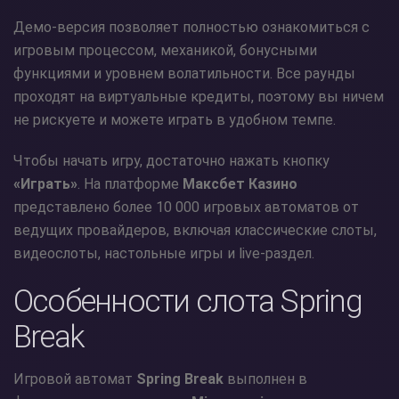
Демо-версия позволяет полностью ознакомиться с
игровым процессом, механикой, бонусными
функциями и уровнем волатильности. Все раунды
проходят на виртуальные кредиты, поэтому вы ничем
не рискуете и можете играть в удобном темпе.
Чтобы начать игру, достаточно нажать кнопку
«Играть»
. На платформе
Максбет Казино
представлено более 10 000 игровых автоматов от
ведущих провайдеров, включая классические слоты,
видеослоты, настольные игры и live-раздел.
Особенности слота Spring
Break
Игровой автомат
Spring Break
выполнен в