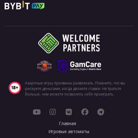
Азартные игры призваны развлекать. Помните, что вы
рискуете деньгами, когда делаете ставки. Не тратьте
больше, чем можете позволить себе проиграть.
Главная
Игровые автоматы