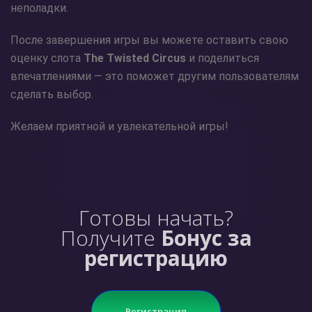
неполадки.
После завершения игры вы можете оставить свою
оценку слота
The Twisted Circus
и поделиться
впечатлениями — это поможет другим пользователям
сделать выбор.
Желаем приятной и увлекательной игры!
Готовы начать?
Получите
Бонус за
регистрацию
Регистрация