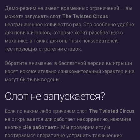
Демо-режим не имеет временных ограничений — вы
можете запускать слот
The Twisted Circus
неограниченное количество раз. Это особенно удобно
для новых игроков, которые хотят разобраться в
механике, а также для опытных пользователей,
тестирующих стратегии ставок.
Обратите внимание: в бесплатной версии выигрыши
носят исключительно ознакомительный характер и не
могут быть выведены.
Слот не запускается?
Если по каким-либо причинам слот
The Twisted Circus
не открывается или работает некорректно, нажмите
кнопку
«Не работает»
. Мы проверим игру и
постараемся оперативно устранить технические