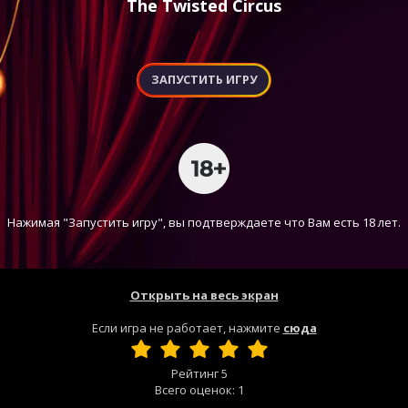
The Twisted Circus
ЗАПУСТИТЬ ИГРУ
Нажимая "Запустить игру", вы подтверждаете что Вам есть 18 лет.
Открыть на весь экран
Если игра не работает, нажмите
сюда
Рейтинг
5
Всего оценок:
1