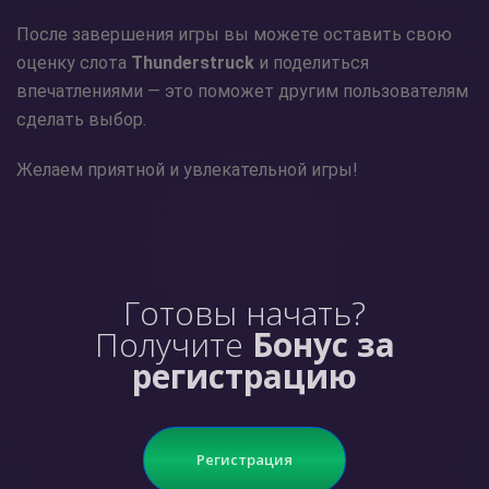
После завершения игры вы можете оставить свою
оценку слота
Thunderstruck
и поделиться
впечатлениями — это поможет другим пользователям
сделать выбор.
Желаем приятной и увлекательной игры!
Готовы начать?
Получите
Бонус за
регистрацию
Регистрация